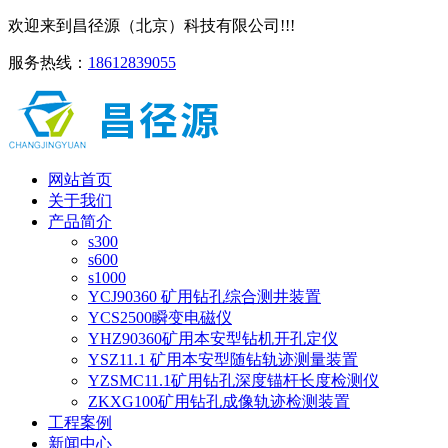
欢迎来到昌径源（北京）科技有限公司!!!
服务热线：
18612839055
网站首页
关于我们
产品简介
s300
s600
s1000
YCJ90360 矿用钻孔综合测井装置
YCS2500瞬变电磁仪
YHZ90360矿用本安型钻机开孔定仪
YSZ11.1 矿用本安型随钻轨迹测量装置
YZSMC11.1矿用钻孔深度锚杆长度检测仪
ZKXG100矿用钻孔成像轨迹检测装置
工程案例
新闻中心